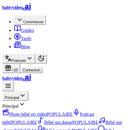
.ai
babyvideo
Commencer
Guides
Tarifs
Blog
Français
+10
Connexion
.ai
babyvideo
Principal
Principal
Photo bébé en vidéo
POPULAIRE
Podcast
bébé
POPULAIRE
Bébé qui danse
POPULAIRE
Bébé qui