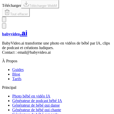
Télécharger
Télécharger WebM
Tout effacer
.ai
babyvideo
BabyVideo.ai transforme une photo en vidéos de bébé par IA, clips
de podcast et créations ludiques.
Contact : email@babyvideo.ai
À Propos
Guides
Blog
Tarifs
Principal
Photo bébé en vidéo IA
Générateur de podcast bébé IA
Générateur de bébé qui danse
Générateur de bébé qui chante