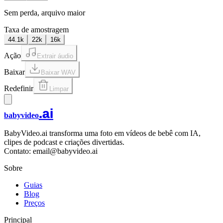
Sem perda, arquivo maior
Taxa de amostragem
44.1k
22k
16k
Ação
Extrair áudio
Baixar
Baixar
WAV
Redefinir
Limpar
.ai
babyvideo
BabyVideo.ai transforma uma foto em vídeos de bebê com IA,
clipes de podcast e criações divertidas.
Contato: email@babyvideo.ai
Sobre
Guias
Blog
Preços
Principal