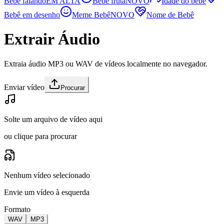
Bebê falando
EM ALTA
Bebê fruta
NOVO
Idade do bebê
Bebê em desenho
Meme Bebê
NOVO
Nome de Bebê
Extrair Áudio
Extraia áudio MP3 ou WAV de vídeos localmente no navegador.
Enviar vídeo
Procurar
Solte um arquivo de vídeo aqui
ou clique para procurar
Nenhum vídeo selecionado
Envie um vídeo à esquerda
Formato
WAV
MP3