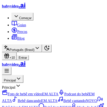
.ai
babyvideo
Começar
Guias
Preços
Blog
Português (Brasil)
+10
Entrar
.ai
babyvideo
Principal
Principal
Foto de bebê em vídeo
EM ALTA
Podcast do bebê
EM
ALTA
Bebê dançando
EM ALTA
Bebê cantando
NOVO