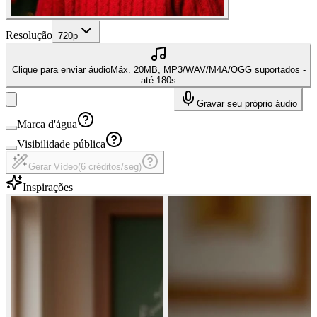
Resolução
720p
Clique para enviar áudio
Máx. 20MB, MP3/WAV/M4A/OGG suportados -
até 180s
Gravar seu próprio áudio
Marca d'água
Visibilidade pública
Gerar Vídeo
(
6 créditos/seg
)
Inspirações