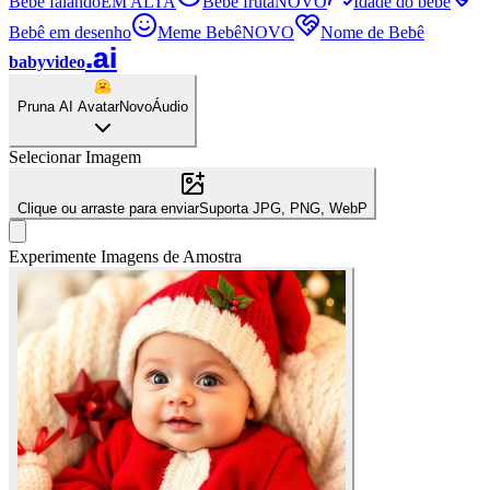
Bebê falando
EM ALTA
Bebê fruta
NOVO
Idade do bebê
Bebê em desenho
Meme Bebê
NOVO
Nome de Bebê
.ai
babyvideo
Pruna AI Avatar
Novo
Áudio
Selecionar Imagem
Clique ou arraste para enviar
Suporta JPG, PNG, WebP
Experimente Imagens de Amostra