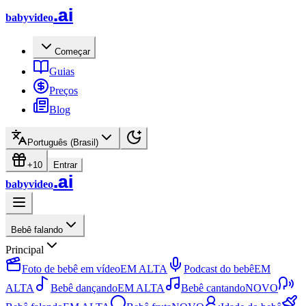
.ai
babyvideo
Começar
Guias
Preços
Blog
Português (Brasil)
+10
Entrar
.ai
babyvideo
Bebê falando
Principal
Foto de bebê em vídeo
EM ALTA
Podcast do bebê
EM
ALTA
Bebê dançando
EM ALTA
Bebê cantando
NOVO