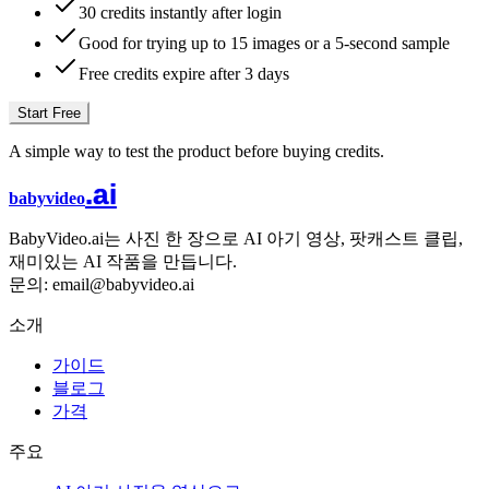
30 credits instantly after login
Good for trying up to 15 images or a 5-second sample
Free credits expire after 3 days
Start Free
A simple way to test the product before buying credits.
.ai
babyvideo
BabyVideo.ai는 사진 한 장으로 AI 아기 영상, 팟캐스트 클립,
재미있는 AI 작품을 만듭니다.
문의: email@babyvideo.ai
소개
가이드
블로그
가격
주요