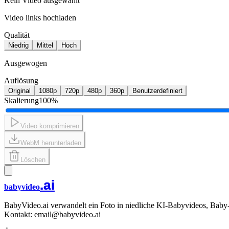
Kein Video ausgewählt
Video links hochladen
Qualität
Niedrig
Mittel
Hoch
Ausgewogen
Auflösung
Original
1080p
720p
480p
360p
Benutzerdefiniert
Skalierung
100
%
Video komprimieren
WebM herunterladen
Löschen
.ai
babyvideo
BabyVideo.ai verwandelt ein Foto in niedliche KI-Babyvideos, Baby-
Kontakt: email@babyvideo.ai