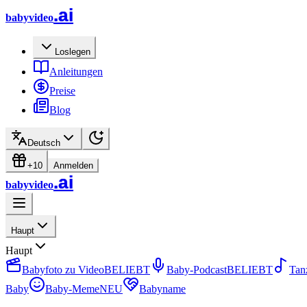
.ai
babyvideo
Loslegen
Anleitungen
Preise
Blog
Deutsch
+10
Anmelden
.ai
babyvideo
Haupt
Haupt
Babyfoto zu Video
BELIEBT
Baby-Podcast
BELIEBT
Tan
Baby
Baby-Meme
NEU
Babyname