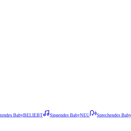
zendes Baby
BELIEBT
Singendes Baby
NEU
Sprechendes Bab