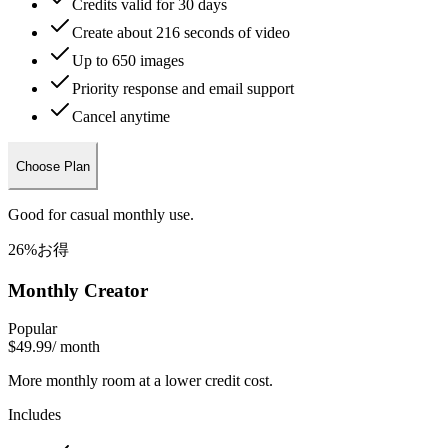
Credits valid for 30 days
Create about 216 seconds of video
Up to 650 images
Priority response and email support
Cancel anytime
Choose Plan
Good for casual monthly use.
26%お得
Monthly Creator
Popular
$49.99
/ month
More monthly room at a lower credit cost.
Includes