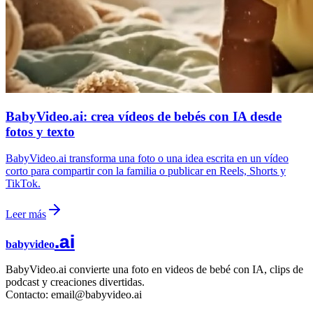
BabyVideo.ai: crea vídeos de bebés con IA desde
fotos y texto
BabyVideo.ai transforma una foto o una idea escrita en un vídeo
corto para compartir con la familia o publicar en Reels, Shorts y
TikTok.
Leer más
.ai
babyvideo
BabyVideo.ai convierte una foto en videos de bebé con IA, clips de
podcast y creaciones divertidas.
Contacto: email@babyvideo.ai