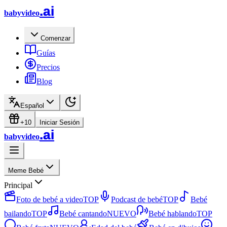
.ai
babyvideo
Comenzar
Guías
Precios
Blog
Español
+10
Iniciar Sesión
.ai
babyvideo
Meme Bebé
Principal
Foto de bebé a video
TOP
Podcast de bebé
TOP
Bebé
bailando
TOP
Bebé cantando
NUEVO
Bebé hablando
TOP