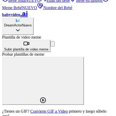
Bebé fruta
NUEVO
Edad del bebé
Bebé en dibujos
Meme Bebé
NUEVO
Nombre del Bebé
.ai
babyvideo
DreamActor
Nuevo
Plantilla de video meme
Subir plantilla de video meme
Probar plantillas de meme
¿Tienes un GIF?
Convierte GIF a Video
primero y luego súbelo
aquí.