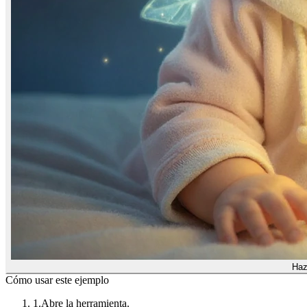
Haz
Cómo usar este ejemplo
1.
Abre la herramienta.