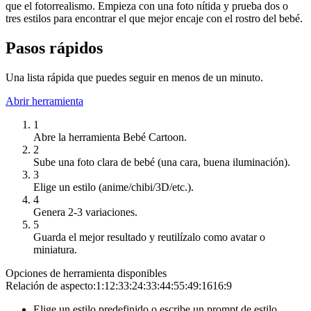
que el fotorrealismo. Empieza con una foto nítida y prueba dos o
tres estilos para encontrar el que mejor encaje con el rostro del bebé.
Pasos rápidos
Una lista rápida que puedes seguir en menos de un minuto.
Abrir herramienta
1
Abre la herramienta Bebé Cartoon.
2
Sube una foto clara de bebé (una cara, buena iluminación).
3
Elige un estilo (anime/chibi/3D/etc.).
4
Genera 2-3 variaciones.
5
Guarda el mejor resultado y reutilízalo como avatar o
miniatura.
Opciones de herramienta disponibles
Relación de aspecto:
1:1
2:3
3:2
4:3
3:4
4:5
5:4
9:16
16:9
Elige un estilo predefinido o escribe un prompt de estilo